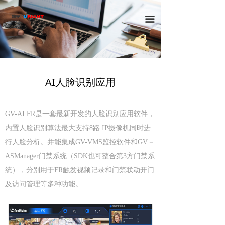
首页
끀
解决方案
产品中心
客户案例
AI人脸识别应用
联系我们
GV-AI FR是一套最新开发的
人脸识别
应用
软件，
内置人脸识别算法最大支持8
路 IP
摄像机同时进
行人脸分析。并能集成
GV-VMS
监控软件和GV－
ASManager
门禁系统（SDK也可整合第3方门禁系
统），分别用于FR触发视频记录
和门禁联动开门
及
访问管理
等多种功能。